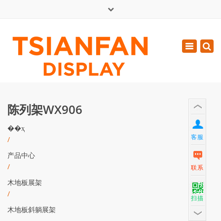
×
English
Toggle
周一 - 周六: 7:00 - 17:00
navigatio
0086-13365904989
inquiry@tsianfan.com
陈列架WX906
��ҳ
客服
/
产品中心
/
联系
木地板展架
/
扫描
木地板斜躺展架