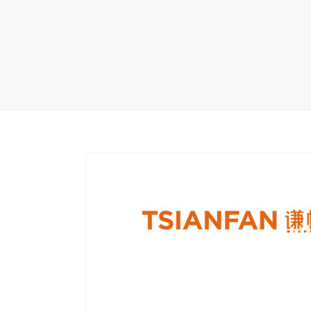
地毯展架
配套展具
包装宣传
卫浴展架
库存展架