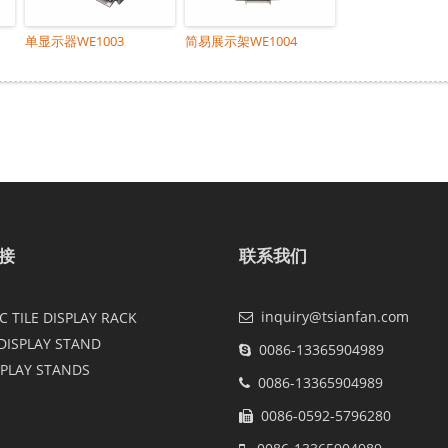
单显示器WE1003
简易展示架WE1004
接
联系我们
inquiry@tsianfan.com
 TILE DISPLAY RACK
DISPLAY STAND
0086-13365904989
SPLAY STANDS
0086-13365904989
0086-0592-5796280