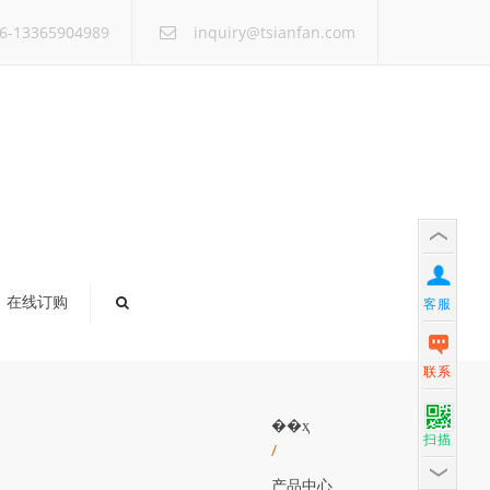
×
6-13365904989
inquiry@tsianfan.com
在线订购
客服
联系
��ҳ
扫描
/
产品中心