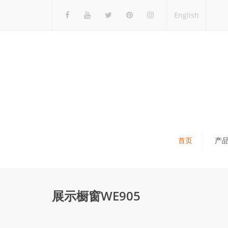
English
首页
产
瓷砖展架
石材展架
展示橱窗WE905
马赛克展架
木地板展架