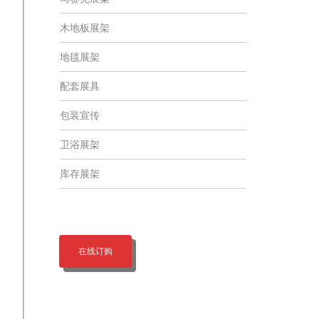
木地板展架
地毯展架
配套展具
包装宣传
卫浴展架
库存展架
在线订购