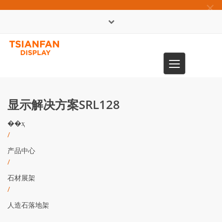
×
English
Toggle
0086-13365904989
navigation
显示解决方案SRL128
��ҳ
/
产品中心
/
石材展架
/
人造石落地架