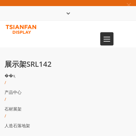
×
English
Toggle
0086-13365904989
navigation
展示架SRL142
��ҳ
/
产品中心
/
石材展架
/
人造石落地架