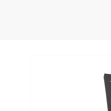
地毯展架
配套展具
包装宣传
卫浴展架
库存展架