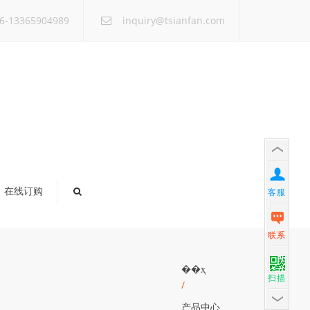
×
6-13365904989
inquiry@tsianfan.com
在线订购
客服
联系
��ҳ
扫描
/
产品中心