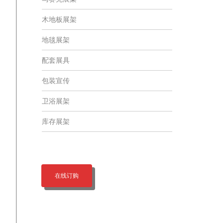
木地板展架
地毯展架
配套展具
包装宣传
卫浴展架
库存展架
在线订购