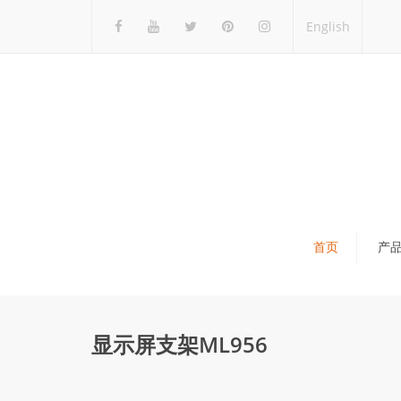
English
首页
产
瓷砖展架
石材展架
显示屏支架ML956
马赛克展架
木地板展架