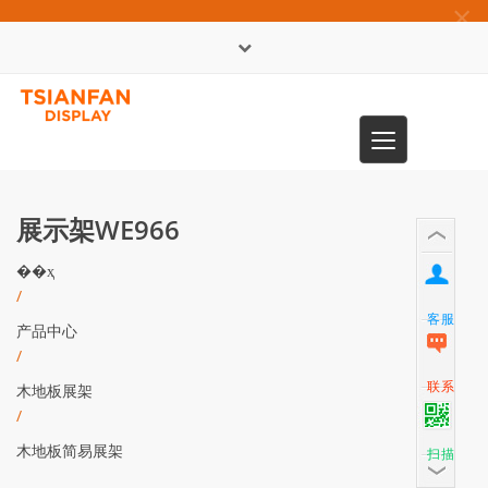
×
English
Toggle
0086-13365904989
navigation
展示架WE966
��ҳ
/
客服
产品中心
/
联系
木地板展架
/
木地板简易展架
扫描