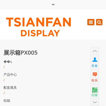
×
English
Toggle
周一 - 周六: 7:00 - 17:00
navigatio
0086-13365904989
inquiry@tsianfan.com
展示箱PX005
��ҳ
客服
/
产品中心
/
联系
配套展具
/
扫描
铝箱