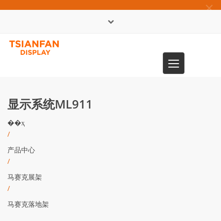
×
English
Toggle
0086-13365904989
navigation
显示系统ML911
��ҳ
/
产品中心
/
马赛克展架
/
马赛克落地架