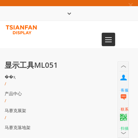
×
English
Toggle
0086-13365904989
navigation
显示工具ML051
��ҳ
/
客服
产品中心
/
联系
马赛克展架
/
马赛克落地架
扫描