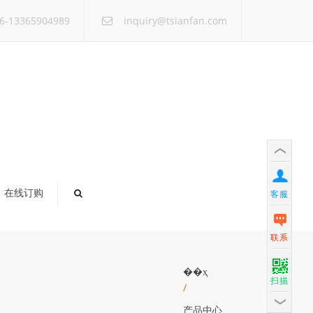
×
6-13365904989
inquiry@tsianfan.com
在线订购
客服
联系
��ҳ
扫描
/
产品中心