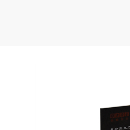
地毯展架
配套展具
包装宣传
卫浴展架
库存展架