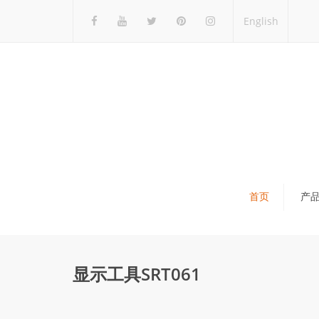
English
首页
产
瓷砖展架
石材展架
显示工具SRT061
马赛克展架
木地板展架