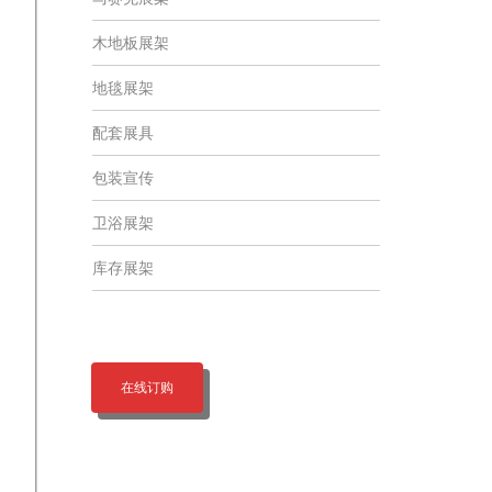
木地板展架
地毯展架
配套展具
包装宣传
卫浴展架
库存展架
在线订购