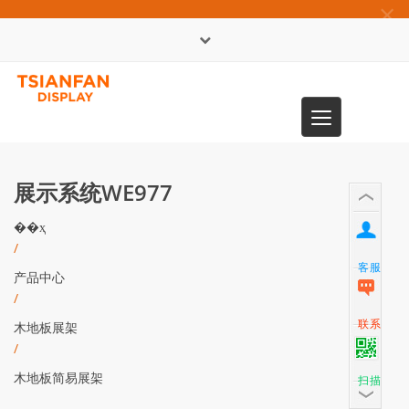
×
English
Toggle
0086-13365904989
navigation
展示系统WE977
��ҳ
/
客服
产品中心
/
联系
木地板展架
/
木地板简易展架
扫描