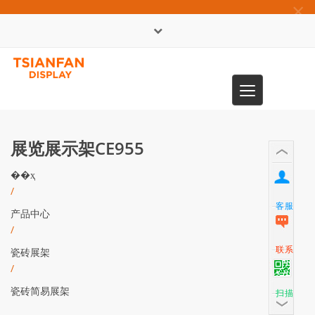
×
English
Toggle
0086-13365904989
navigation
展览展示架CE955
��ҳ
/
客服
产品中心
/
联系
瓷砖展架
/
瓷砖简易展架
扫描