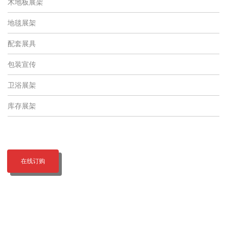
木地板展架
地毯展架
配套展具
包装宣传
卫浴展架
库存展架
在线订购