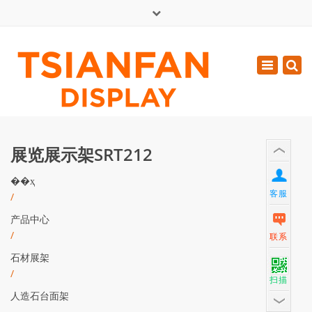
×
English
Toggle
周一 - 周六: 7:00 - 17:00
navigatio
0086-13365904989
inquiry@tsianfan.com
展览展示架SRT212
��ҳ
客服
/
产品中心
/
联系
石材展架
/
扫描
人造石台面架