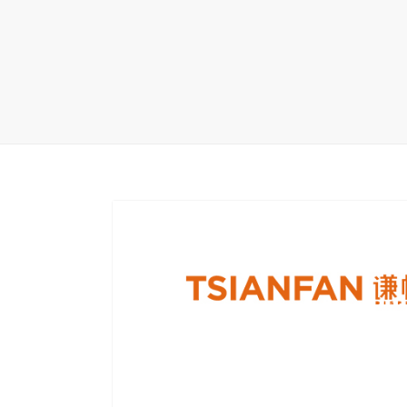
地毯展架
配套展具
包装宣传
卫浴展架
库存展架