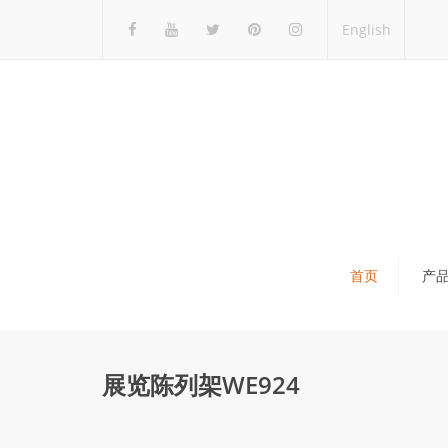
English
首页
产
瓷砖展架
石材展架
展览陈列架WE924
马赛克展架
木地板展架