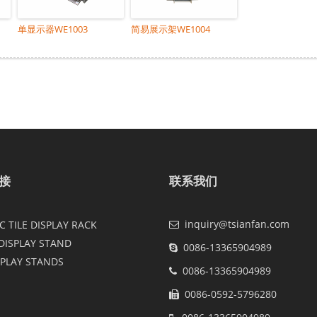
单显示器WE1003
简易展示架WE1004
接
联系我们
inquiry@tsianfan.com
 TILE DISPLAY RACK
DISPLAY STAND
0086-13365904989
SPLAY STANDS
0086-13365904989
0086-0592-5796280