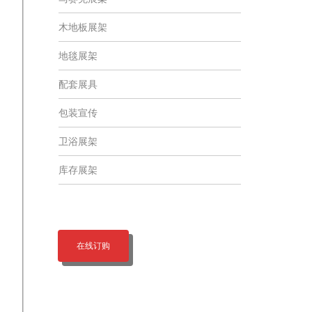
木地板展架
地毯展架
配套展具
包装宣传
卫浴展架
库存展架
在线订购