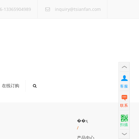
×
6-13365904989
inquiry@tsianfan.com
在线订购
客服
联系
��ҳ
扫描
/
产品中心