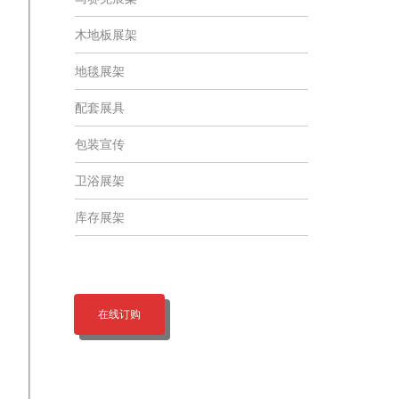
木地板展架
地毯展架
配套展具
包装宣传
卫浴展架
库存展架
在线订购