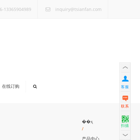
×
6-13365904989
inquiry@tsianfan.com
在线订购
客服
联系
��ҳ
扫描
/
产品中心