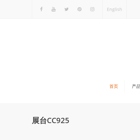
English
首页
产
瓷砖展架
石材展架
展台CC925
马赛克展架
木地板展架