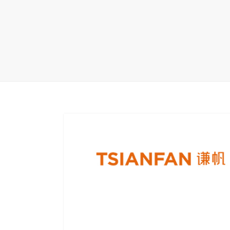
地毯展架
配套展具
包装宣传
卫浴展架
库存展架