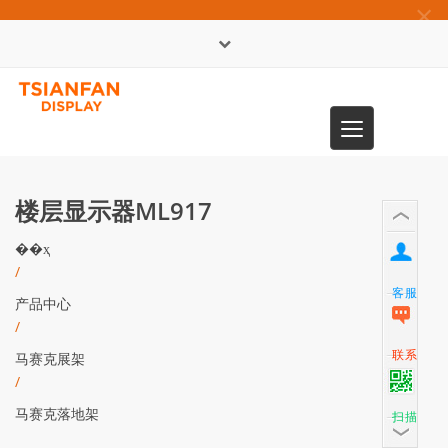
×
English
Toggle
0086-13365904989
navigation
楼层显示器ML917
��ҳ
/
客服
产品中心
/
联系
马赛克展架
/
马赛克落地架
扫描