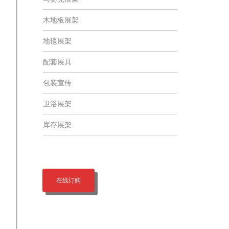
木地板展架
地毯展架
配套展具
包装宣传
卫浴展架
库存展架
在线订购