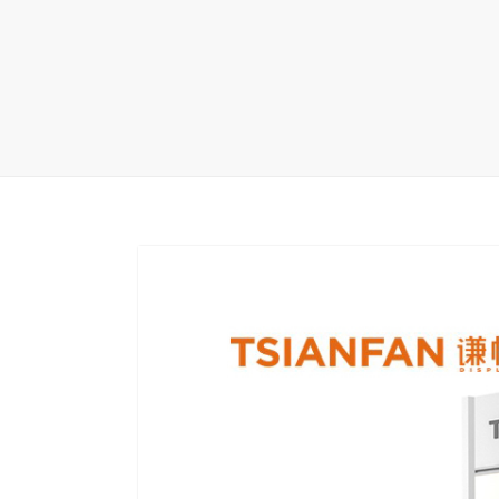
地毯展架
配套展具
包装宣传
卫浴展架
库存展架