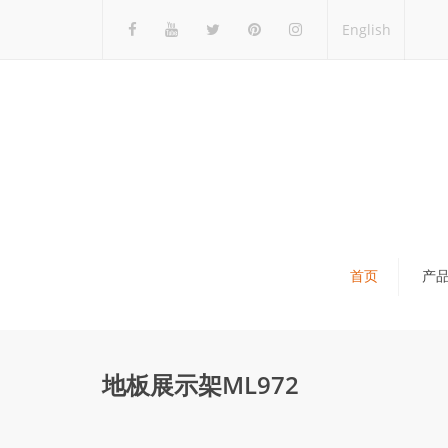
English
首页
产
瓷砖展架
石材展架
地板展示架ML972
马赛克展架
木地板展架