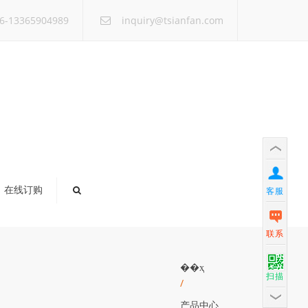
×
6-13365904989
inquiry@tsianfan.com
在线订购
客服
联系
��ҳ
扫描
/
产品中心