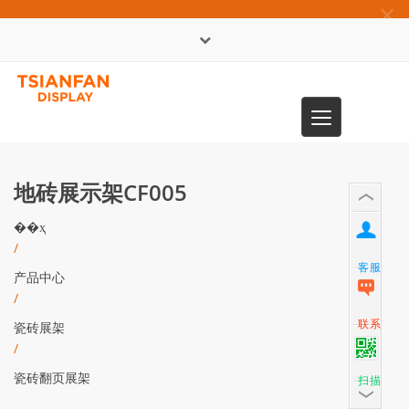
×
English
Toggle
0086-13365904989
navigation
地砖展示架CF005
��ҳ
/
客服
产品中心
/
联系
瓷砖展架
/
瓷砖翻页展架
扫描