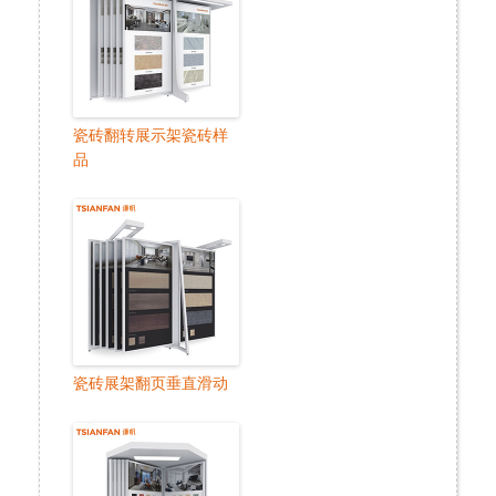
瓷砖翻转展示架瓷砖样
品
瓷砖展架翻页垂直滑动