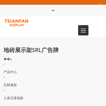
×
English
Toggle
0086-13365904989
navigation
地砖展示架SRL广告牌
��ҳ
/
产品中心
/
石材展架
/
人造石落地架