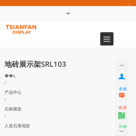
×
English
Toggle
0086-13365904989
navigation
地砖展示架SRL103
��ҳ
/
客服
产品中心
/
联系
石材展架
/
人造石落地架
扫描