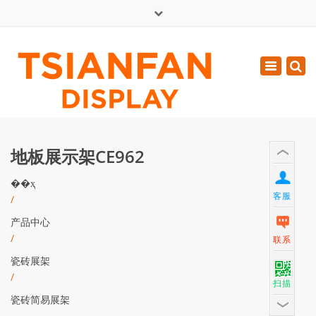
×
English
Toggle
周一 - 周六: 7:00 - 17:00
navigatio
0086-13365904989
inquiry@tsianfan.com
地板展示架CE962
��ҳ
客服
/
产品中心
/
联系
瓷砖展架
/
扫描
瓷砖简易展架