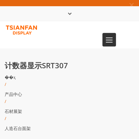
×
English
Toggle
0086-13365904989
navigation
计数器显示SRT307
��ҳ
/
产品中心
/
石材展架
/
人造石台面架