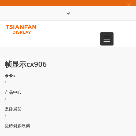
×
English
Toggle
0086-13365904989
navigation
帧显示cx906
��ҳ
/
产品中心
/
瓷砖展架
/
瓷砖斜躺展架