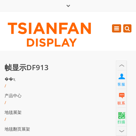
×
English
Toggle
周一 - 周六: 7:00 - 17:00
navigatio
0086-13365904989
inquiry@tsianfan.com
帧显示DF913
��ҳ
客服
/
产品中心
/
联系
地毯展架
/
扫描
地毯翻页展架