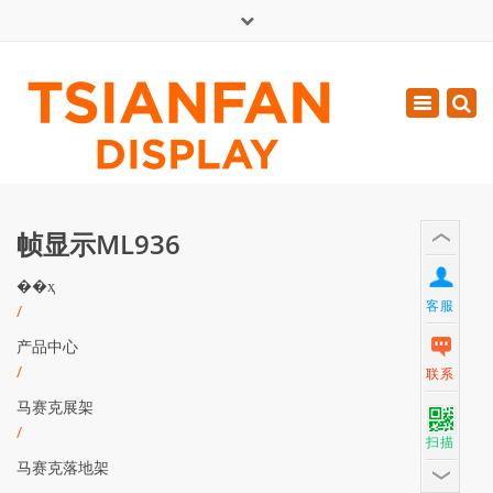
×
English
Toggle
周一 - 周六: 7:00 - 17:00
navigatio
0086-13365904989
inquiry@tsianfan.com
帧显示ML936
��ҳ
客服
/
产品中心
/
联系
马赛克展架
/
扫描
马赛克落地架