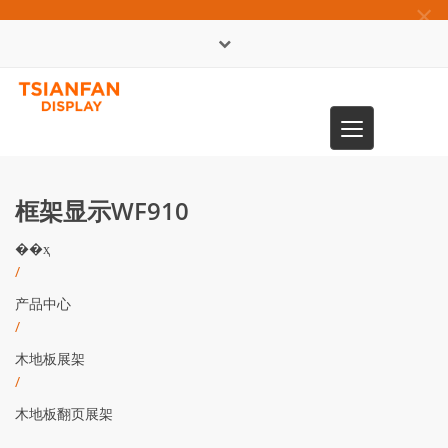
×
English
Toggle
0086-13365904989
navigation
框架显示WF910
��ҳ
/
产品中心
/
木地板展架
/
木地板翻页展架