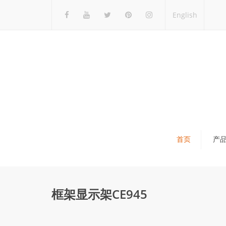
English
首页
产
瓷砖展架
石材展架
框架显示架CE945
马赛克展架
木地板展架