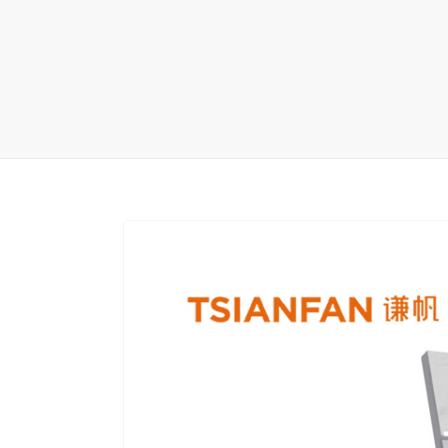
地毯展架
配套展具
包装宣传
卫浴展架
库存展架