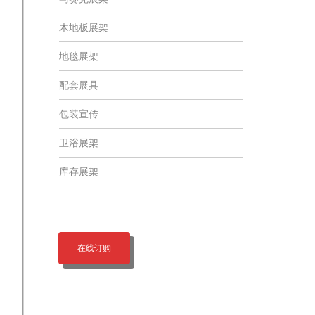
木地板展架
地毯展架
配套展具
包装宣传
卫浴展架
库存展架
在线订购