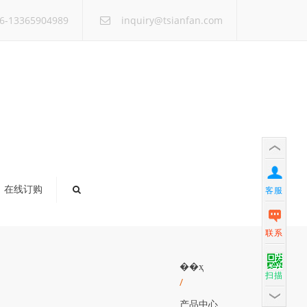
×
6-13365904989
inquiry@tsianfan.com
在线订购
客服
联系
��ҳ
扫描
/
产品中心