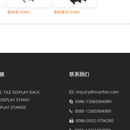
瓷砖架CE003
瓷砖显示CE004
接
联系我们
inquiry@tsianfan.com
 TILE DISPLAY RACK
DISPLAY STAND
0086-13365904989
SPLAY STANDS
0086-13365904989
0086-0592-5796280