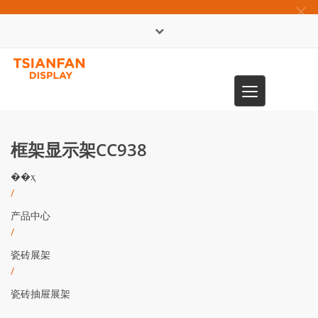
×
English
Toggle
0086-13365904989
navigation
框架显示架CC938
��ҳ
/
产品中心
/
瓷砖展架
/
瓷砖抽屉展架