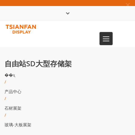
×
English
Toggle
0086-13365904989
navigation
自由站SD大型存储架
��ҳ
/
产品中心
/
石材展架
/
玻璃-大板展架