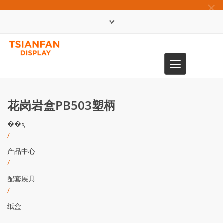
×
English
Toggle
0086-13365904989
navigation
花岗岩盒PB503塑柄
��ҳ
/
产品中心
/
配套展具
/
纸盒