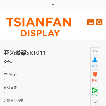
×
English
Toggle
周一 - 周六: 7:00 - 17:00
navigatio
0086-13365904989
inquiry@tsianfan.com
花岗岩架SRT011
��ҳ
客服
/
产品中心
/
联系
石材展架
/
扫描
人造石台面架