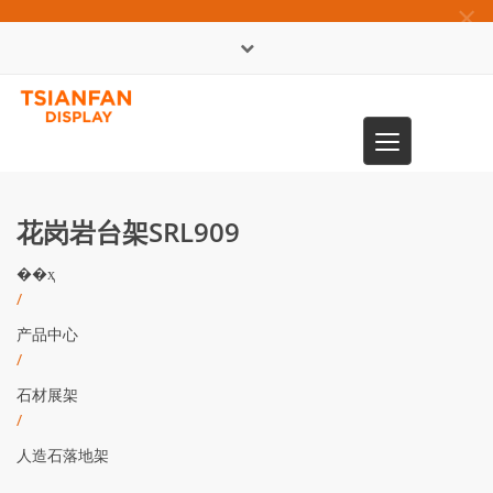
×
English
Toggle
0086-13365904989
navigation
花岗岩台架SRL909
��ҳ
/
产品中心
/
石材展架
/
人造石落地架