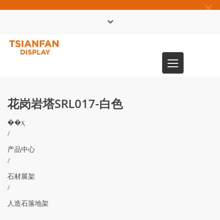
×
English
Toggle
0086-13365904989
navigation
花岗岩塔SRL017-白色
��ҳ
/
产品中心
/
石材展架
/
人造石落地架