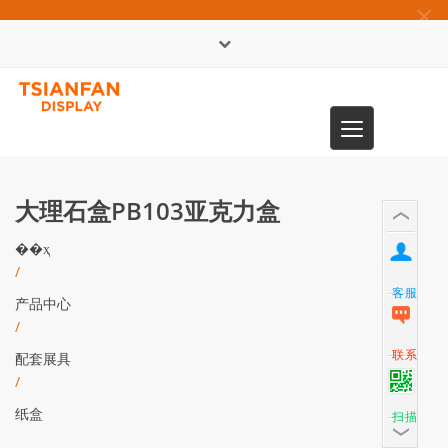
×
English
Toggle
0086-13365904989
navigation
大理石盒PB103亚克力盒
��ҳ
/
客服
产品中心
/
联系
配套展具
/
纸盒
扫描