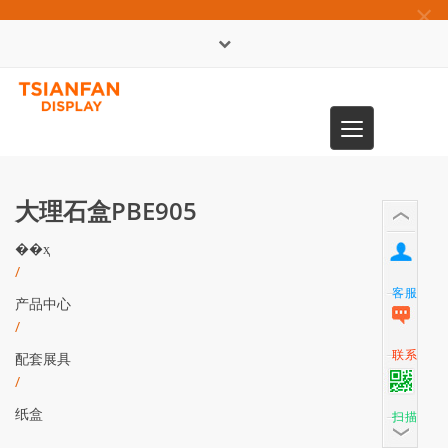
×
English
Toggle
0086-13365904989
navigation
大理石盒PBE905
��ҳ
/
客服
产品中心
/
联系
配套展具
/
纸盒
扫描