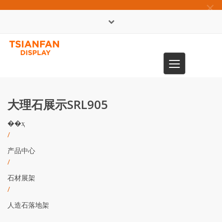
×
English
Toggle
0086-13365904989
navigation
大理石展示SRL905
��ҳ
/
产品中心
/
石材展架
/
人造石落地架