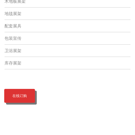
木地板展架
地毯展架
配套展具
包装宣传
卫浴展架
库存展架
在线订购