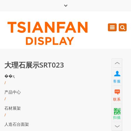
×
English
Toggle
周一 - 周六: 7:00 - 17:00
navigatio
0086-13365904989
inquiry@tsianfan.com
大理石展示SRT023
��ҳ
客服
/
产品中心
/
联系
石材展架
/
扫描
人造石台面架