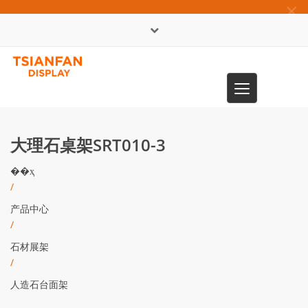
×
English
Toggle
0086-13365904989
navigation
大理石桌架SRT010-3
��ҳ
/
产品中心
/
石材展架
/
人造石台面架