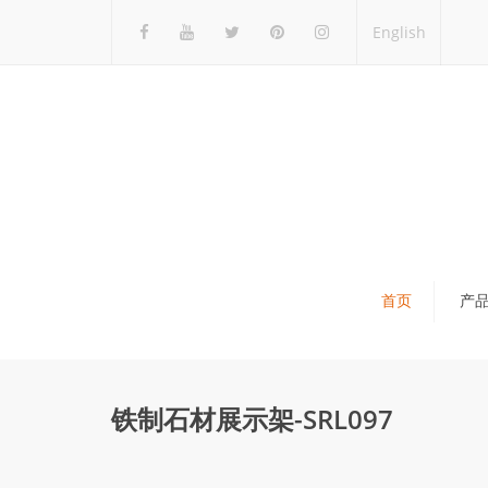
English
首页
产
瓷砖展架
石材展架
铁制石材展示架-SRL097
马赛克展架
木地板展架