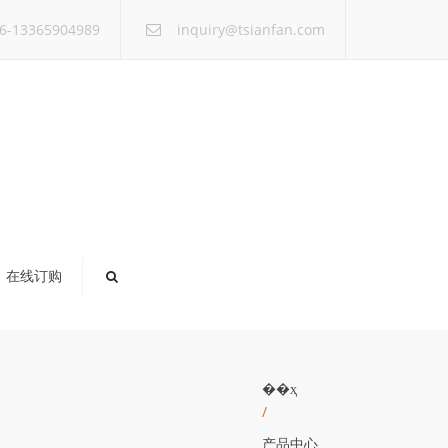
×
6-13365904989
inquiry@tsianfan.com
在线订购
��ҳ
/
产品中心