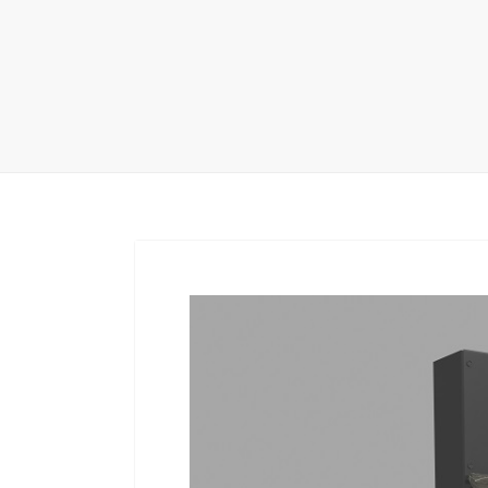
地毯展架
配套展具
包装宣传
卫浴展架
库存展架