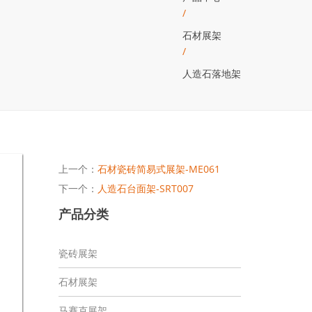
/
石材展架
/
人造石落地架
上一个：
石材瓷砖简易式展架-ME061
下一个：
人造石台面架-SRT007
产品分类
瓷砖展架
石材展架
马赛克展架