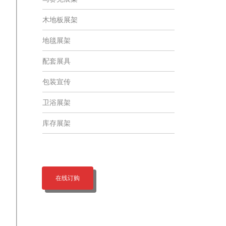
木地板展架
地毯展架
配套展具
包装宣传
卫浴展架
库存展架
在线订购