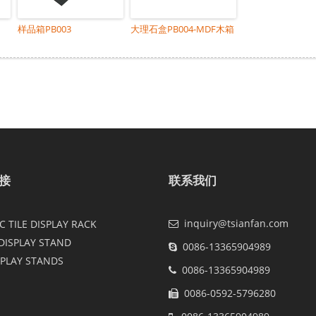
样品箱PB003
大理石盒PB004-MDF木箱
接
联系我们
inquiry@tsianfan.com
 TILE DISPLAY RACK
DISPLAY STAND
0086-13365904989
SPLAY STANDS
0086-13365904989
0086-0592-5796280