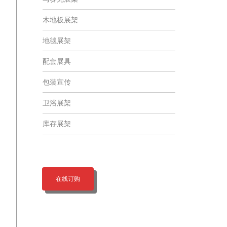
木地板展架
地毯展架
配套展具
包装宣传
卫浴展架
库存展架
在线订购