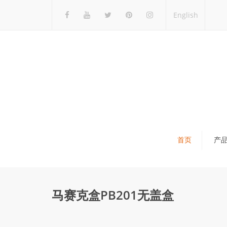
English
首页
产
瓷砖展架
石材展架
马赛克盒PB201无盖盒
马赛克展架
木地板展架