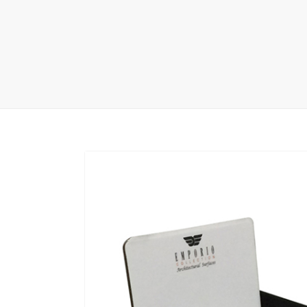
地毯展架
配套展具
包装宣传
卫浴展架
库存展架