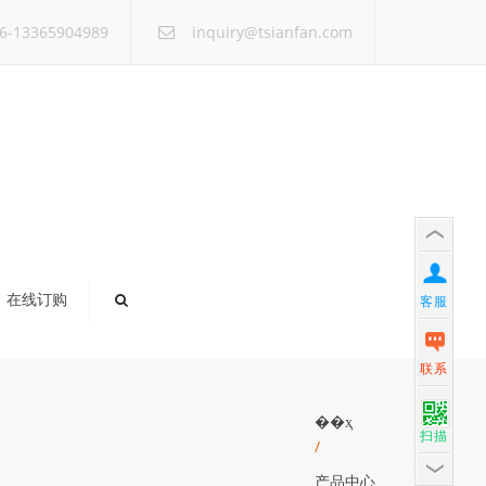
×
6-13365904989
inquiry@tsianfan.com
在线订购
客服
联系
��ҳ
扫描
/
产品中心