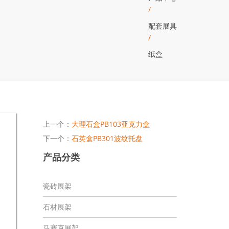
/
配套展具
/
纸盒
上一个：
大理石盒PB103亚克力盒
下一个：
石英盒PB301波纹托盘
产品分类
瓷砖展架
石材展架
马赛克展架