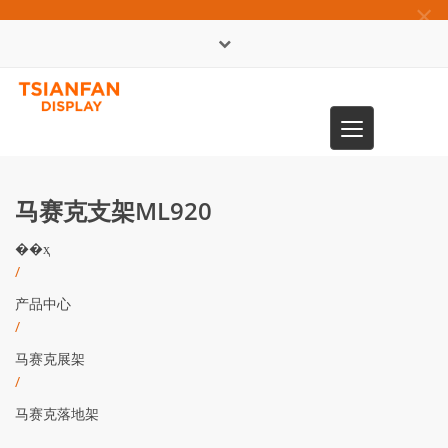
×
English
Toggle
0086-13365904989
navigation
马赛克支架ML920
��ҳ
/
产品中心
/
马赛克展架
/
马赛克落地架