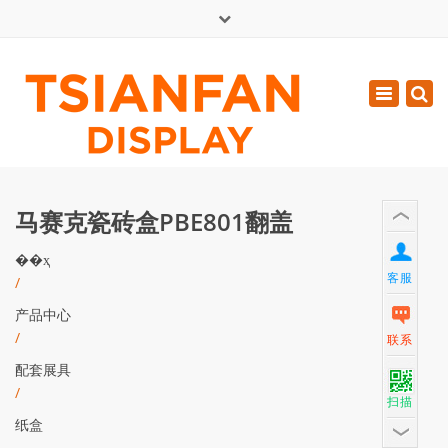
×
English
Toggle
周一 - 周六: 7:00 - 17:00
navigatio
0086-13365904989
inquiry@tsianfan.com
马赛克瓷砖盒PBE801翻盖
��ҳ
客服
/
产品中心
/
联系
配套展具
/
扫描
纸盒