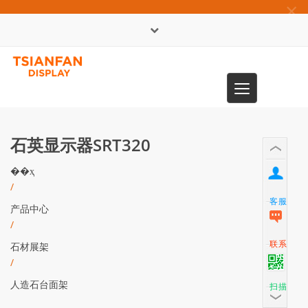
×
English
Toggle
0086-13365904989
navigation
石英显示器SRT320
��ҳ
/
客服
产品中心
/
联系
石材展架
/
人造石台面架
扫描