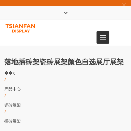
×
English
Toggle
0086-13365904989
navigation
落地插砖架瓷砖展架颜色自选展厅展架
��ҳ
/
产品中心
/
瓷砖展架
/
插砖展架