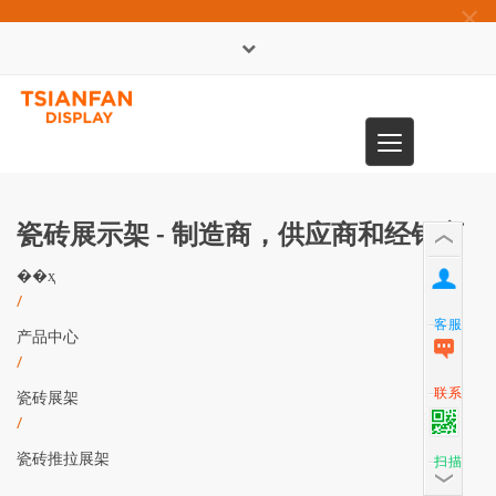
×
English
Toggle
0086-13365904989
navigation
瓷砖展示架 - 制造商，供应商和经销商
��ҳ
/
客服
产品中心
/
联系
瓷砖展架
/
瓷砖推拉展架
扫描