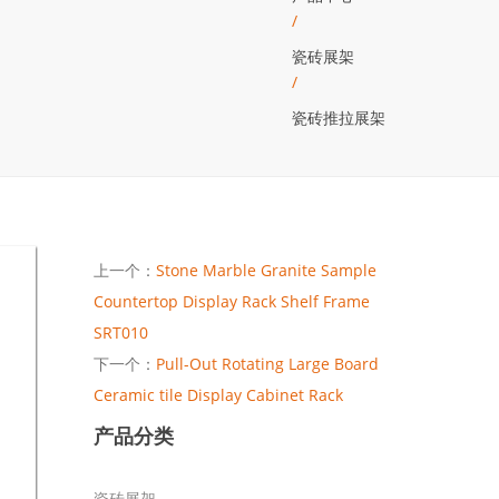
/
瓷砖展架
/
瓷砖推拉展架
上一个：
Stone Marble Granite Sample
Countertop Display Rack Shelf Frame
SRT010
下一个：
Pull-Out Rotating Large Board
Ceramic tile Display Cabinet Rack
产品分类
瓷砖展架