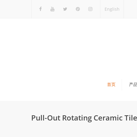
English
首页
产
瓷砖展架
石材展架
Pull-Out Rotating Ceramic Til
马赛克展架
木地板展架