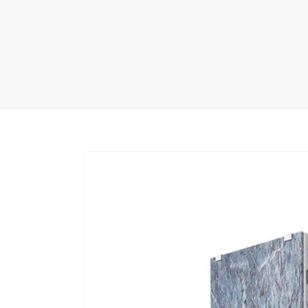
地毯展架
配套展具
包装宣传
卫浴展架
库存展架