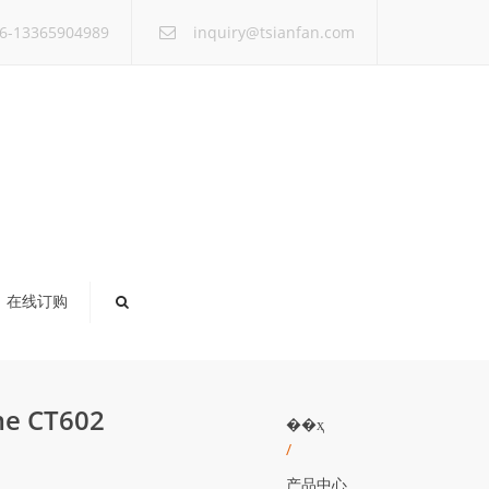
×
6-13365904989
inquiry@tsianfan.com
在线订购
ame CT602
��ҳ
/
产品中心