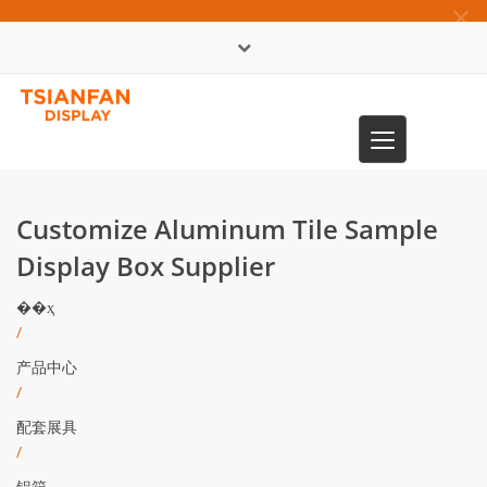
×
English
Toggle
0086-13365904989
navigation
Customize Aluminum Tile Sample
Display Box Supplier
��ҳ
/
产品中心
/
配套展具
/
铝箱