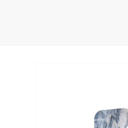
地毯展架
配套展具
包装宣传
卫浴展架
库存展架