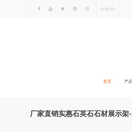
English
首页
产
瓷砖展架
石材展架
厂家直销实惠石英石石材展示架-S
马赛克展架
木地板展架