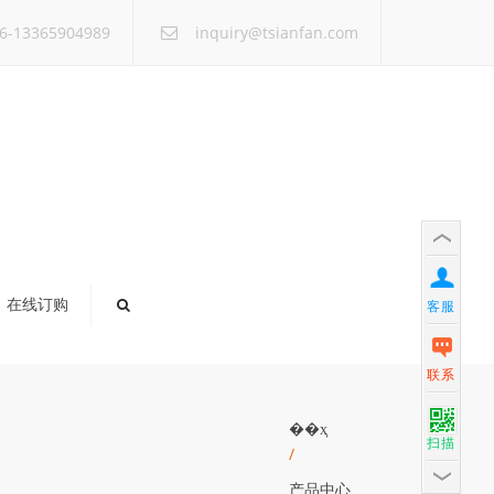
×
6-13365904989
inquiry@tsianfan.com
在线订购
客服
联系
��ҳ
扫描
/
产品中心