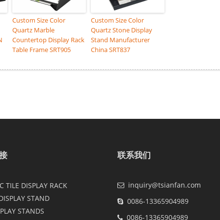
Custom Size Color
Custom Size Color
Quartz Marble
Quartz Stone Display
N
Countertop Display Rack
Stand Manufacturer
Table Frame SRT905
China SRT837
接
联系我们
inquiry@tsianfan.com
 TILE DISPLAY RACK
DISPLAY STAND
0086-13365904989
SPLAY STANDS
0086-13365904989