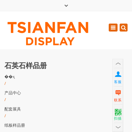
×
English
Toggle
周一 - 周六: 7:00 - 17:00
navigatio
0086-13365904989
inquiry@tsianfan.com
石英石样品册
��ҳ
客服
/
产品中心
/
联系
配套展具
/
扫描
纸板样品册