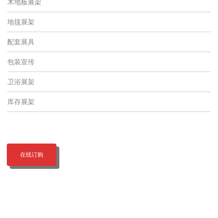
木地板展架
地毯展架
配套展具
包装宣传
卫浴展架
库存展架
在线订购