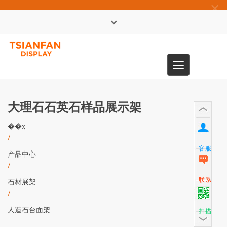
×
English
Toggle
0086-13365904989
navigation
大理石石英石样品展示架
��ҳ
/
客服
产品中心
/
联系
石材展架
/
人造石台面架
扫描